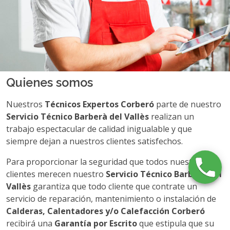
Quienes somos
Nuestros
Técnicos Expertos Corberó
parte de nuestro
Servicio Técnico Barberà del Vallès
realizan un
trabajo espectacular de calidad inigualable y que
siempre dejan a nuestros clientes satisfechos.
Para proporcionar la seguridad que todos nuestros
clientes merecen nuestro
Servicio Técnico Barberà del
Vallès
garantiza que todo cliente que contrate un
servicio de reparación, mantenimiento o instalación de
Calderas, Calentadores y/o Calefacción Corberó
recibirá una
Garantía por Escrito
que estipula que su
Calderas, Calentadores y/o Calefacción Corberó
está
asegurado durante los siguientes
3 Meses
. En caso de